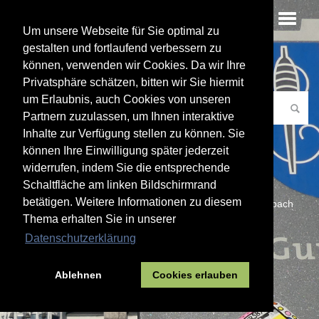
Um unsere Webseite für Sie optimal zu
gestalten und fortlaufend verbessern zu
können, verwenden wir Cookies. Da wir Ihre
Wie können wir Ihnen helfen?
Privatsphäre schätzen, bitten wir Sie hiermit
um Erlaubnis, auch Cookies von unseren
Partnern zuzulassen, um Ihnen interaktive
Inhalte zur Verfügung stellen zu können. Sie
können Ihre Einwilligung später jederzeit
widerrufen, indem Sie die entsprechende
Schaltfläche am linken Bildschirmrand
BürgerService
Ratsinformationssystem
betätigen. Weitere Informationen zu diesem
Veranstaltungskalender
Karriere bei der Stadt Gummersbach
Thema erhalten Sie in unserer
Aktuelles
Weltkindertag
Sportvereine
Datenschutzerklärung
Sportstätten, öffentlich
Serviceportal
Kontakt
Ablehnen
Cookies erlauben