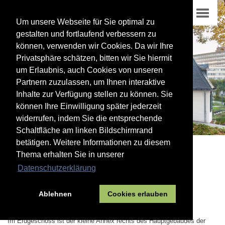
Um unsere Webseite für Sie optimal zu
gestalten und fortlaufend verbessern zu
können, verwenden wir Cookies. Da wir Ihre
Privatsphäre schätzen, bitten wir Sie hiermit
um Erlaubnis, auch Cookies von unseren
Partnern zuzulassen, um Ihnen interaktive
Inhalte zur Verfügung stellen zu können. Sie
können Ihre Einwilligung später jederzeit
widerrufen, indem Sie die entsprechende
Schaltfläche am linken Bildschirmrand
betätigen. Weitere Informationen zu diesem
Thema erhalten Sie in unserer
02
Datenschutzerklärung
Hier zu Hause
Alte Vogtei
Ablehnen
Cookies erlauben
Kunstfenster
Im Erdgeschoss ist der kleine Annex rechts des Hauptgebäudes der