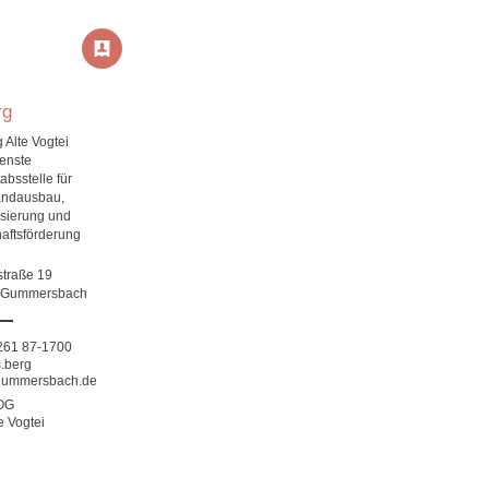
rg
 Alte Vogtei
enste
tabsstelle für
andausbau,
isierung und
haftsförderung
straße 19
 Gummersbach
261 87-1700
s.berg
ummersbach.de
 OG
e Vogtei