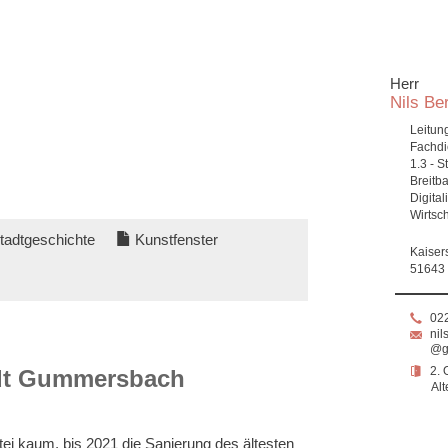
Herr
Nils Be
Leitung
Fachdi
1.3 - S
Breitb
Digital
Wirtsc
tadtgeschichte
Kunstfenster
Kaiser
51643
02
nil
@g
2.
tadt Gummersbach
Alt
tei kaum, bis 2021 die Sanierung des ältesten