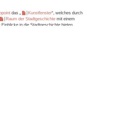
opoint
das „
Kunstfenster
“, welches durch
Raum der Stadtgeschichte
mit einem
 Einblicke in die Stadtgeschichte bieten.
für standesamtliche Trauungen. Mit einer
nftige Brautpaare ein ganz besonderes
ar- und Besprechungsraum auch mit zwei
ei ist das
“
ansässig und bietet eine breite Auswahl an
ielfalt in allen Bereichen des Gebäudes und