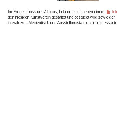
Im Erdgeschoss des Altbaus, befinden sich neben einem
Inf
den hiesigen Kunstverein gestaltet und bestückt wird sowie der
interaktiven Medientisch und Ausstellungstafeln, die interessante
Ein optisches Highlight ist das neu geschaffene
Trauzimmer
offenen Balkendecke und historischen Möbeln bietet sich für kü
Ambiente.
Das Obergeschoss des Altbaus ist neben jeweils einem Semin
städtischen Büros ausgestattet. Neben der Leitung der Alten Vogt
Ressort „Prävention“ des Fachbereichs „Jugend und Familie
Kursen und Treffs für Familien und werdende Eltern an.
Als soziokulturelle Begegnungsstätte zeigt die Alte Vogtei Ihre V
bietet zugleich ein einzigartiges Ambiente.