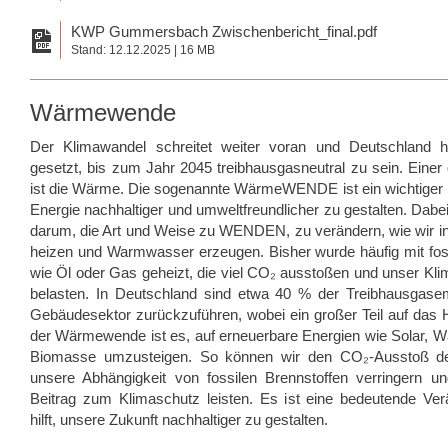
KWP Gummersbach Zwischenbericht_final.pdf
Stand: 12.12.2025 | 16 MB
Wärmewende
Der Klimawandel schreitet weiter voran und Deutschland h
gesetzt, bis zum Jahr 2045 treibhausgasneutral zu sein. Einer
ist die Wärme. Die sogenannte WärmeWENDE ist ein wichtiger 
Energie nachhaltiger und umweltfreundlicher zu gestalten. Dabei
darum, die Art und Weise zu WENDEN, zu verändern, wie wir i
heizen und Warmwasser erzeugen. Bisher wurde häufig mit fos
wie Öl oder Gas geheizt, die viel CO₂ ausstoßen und unser Kl
belasten. In Deutschland sind etwa 40 % der Treibhausgase
Gebäudesektor zurückzuführen, wobei ein großer Teil auf das Hei
der Wärmewende ist es, auf erneuerbare Energien wie Solar,
Biomasse umzusteigen. So können wir den CO₂-Ausstoß deut
unsere Abhängigkeit von fossilen Brennstoffen verringern un
Beitrag zum Klimaschutz leisten. Es ist eine bedeutende Ver
hilft, unsere Zukunft nachhaltiger zu gestalten.