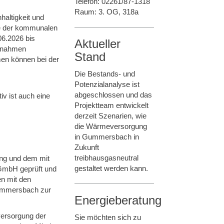
Telefon: 02261/87-1318
Raum: 3. OG, 318a
altigkeit und
me der kommunalen
06.2026 bis
Aktueller
ngnahmen
Stand
en können bei der
Die Bestands- und
Potenzialanalyse ist
abgeschlossen und das
iv ist auch eine
Projektteam entwickelt
derzeit Szenarien, wie
die Wärmeversorgung
in Gummersbach in
Zukunft
treibhausgasneutral
ng und dem mit
gestaltet werden kann.
GmbH geprüft und
en mit den
Gummersbach zur
Energieberatung
ersorgung der
Sie möchten sich zu