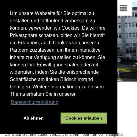
Um unsere Webseite für Sie optimal zu
gestalten und fortlaufend verbessern zu
können, verwenden wir Cookies. Da wir Ihre
Privatsphäre schätzen, bitten wir Sie hiermit
um Erlaubnis, auch Cookies von unseren
Partnern zuzulassen, um Ihnen interaktive
Inhalte zur Verfügung stellen zu können. Sie
können Ihre Einwilligung später jederzeit
widerrufen, indem Sie die entsprechende
Schaltfläche am linken Bildschirmrand
betätigen. Weitere Informationen zu diesem
Thema erhalten Sie in unserer
01
Datenschutzerklärung
Rathaus
Ablehnen
Cookies erlauben
Immobilienangebote
Die Stadt Gummersbach verkauft und vermietet Immobilienobjekte.