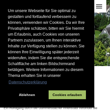
Um unsere Webseite für Sie optimal zu
gestalten und fortlaufend verbessern zu
können, verwenden wir Cookies. Da wir Ihre
Privatsphäre schätzen, bitten wir Sie hiermit
um Erlaubnis, auch Cookies von unseren
Partnern zuzulassen, um Ihnen interaktive
Inhalte zur Verfügung stellen zu können. Sie
können Ihre Einwilligung später jederzeit
widerrufen, indem Sie die entsprechende
Schaltfläche am linken Bildschirmrand
betätigen. Weitere Informationen zu diesem
Thema erhalten Sie in unserer
03
Datenschutzerklärung
Hier zu Gast
Aktivitäten
Ablehnen
Cookies erlauben
Stadt-Rundgang
Ein Rundgang durch die Gummersbacher Innenstadt verbindet die