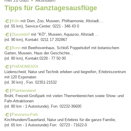
Hier zu Gast
Aktivitäten
Tipps für Ganztagesausflüge
Köln
mit Dom, Zoo, Museen, Philharmonie, Altstadt....
(rd. 55 km), Service-Center: 0221 - 346 43 0
Düsseldorf
mit "KÖ", Museen, Aquazoo, Altstadt ...
(rd. 90 km), Kontakt: 0211 17 202867
Bonn
mit Beethovenhaus, Schloß Poppelsdorf mit botanischem
Garten, Museen, Haus der Geschichte...
(rd. 80 km), Kontakt:0228 - 77 50 00
PHÄNOMENTA
Lüdenscheid, Natur und Technik erleben und begreifen, Erlebniszentrum
mit 120 Exponaten
(rd. 30 km) , Fon: 02351-21532
Phantasialand
Brühl, Freizeit-Großpark mit vielen Themenbereichen sowie Show- und
Fahr-Attraktionen
(rd. 80 km - 1 Autostunde), Fon: 02232-36600
Panorama-Park
Kirchhundem/Sauerland, Natur und Erlebnis für die ganze Familie,
(rd. 65 km - 1 Autostunde) Fon: 02723 - 71622-0