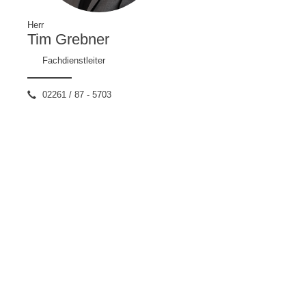
Herr
Tim Grebner
Fachdienstleiter
02261 / 87 - 5703
tim.grebner
@gummersbach.de
Büro Moltkestraße 1
Zurück
KONTAKT
IMPRESSUM
DATENSCHUTZ
BARRIEREFREIHEIT
Stadt Gummersbach 2026