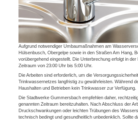
Aufgrund notwendiger Umbaumaßnahmen am Wasserversorg
Hülsenbusch, Obergelpe sowie in den Straßen Am Hang, Be
vorübergehend eingestellt. Die Unterbrechung erfolgt in de
Zeitraum von 23:00 Uhr bis 5:00 Uhr.
Die Arbeiten sind erforderlich, um die Versorgungssicherhei
Trinkwassernetzes langfristig zu gewährleisten. Während d
Haushalten und Betrieben kein Trinkwasser zur Verfügung.
Die Stadtwerke Gummersbach empfehlen daher, rechtzeitig
genannten Zeitraum bereitzuhalten. Nach Abschluss der Arbe
Druckschwankungen oder leichten Trübungen des Wasser
technisch bedingt und gesundheitlich unbedenklich. Sollte 
empfohlen, es kurz ablaufen zu lassen, bis wieder klares Wa
Die Stadtwerke Gummersbach bitten alle betroffenen Bürge