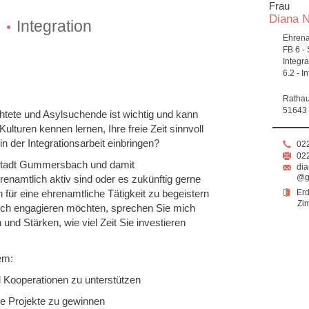
Frau
Diana 
n
Integration
Ehrena
FB 6 -
Integra
6.2 - I
Rathau
51643
chtete und Asylsuchende ist wichtig und kann
turen kennen lernen, Ihre freie Zeit sinnvoll
in der Integrationsarbeit einbringen?
022
022
 Stadt Gummersbach und damit
di
@g
ehrenamtlich aktiv sind oder es zukünftig gerne
ür eine ehrenamtliche Tätigkeit zu begeistern
Er
Zi
ich engagieren möchten, sprechen Sie mich
und Stärken, wie viel Zeit Sie investieren
em:
 Kooperationen zu unterstützen
zte Projekte zu gewinnen