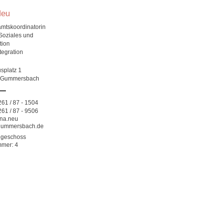
Neu
mtskoordinatorin
 Soziales und
tion
ntegration
splatz 1
 Gummersbach
61 / 87 - 1504
61 / 87 - 9506
ana.neu
ummersbach.de
dgeschoss
mmer: 4