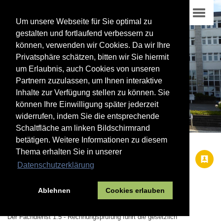
Um unsere Webseite für Sie optimal zu
gestalten und fortlaufend verbessern zu
können, verwenden wir Cookies. Da wir Ihre
Privatsphäre schätzen, bitten wir Sie hiermit
um Erlaubnis, auch Cookies von unseren
Partnern zuzulassen, um Ihnen interaktive
Inhalte zur Verfügung stellen zu können. Sie
können Ihre Einwilligung später jederzeit
widerrufen, indem Sie die entsprechende
Schaltfläche am linken Bildschirmrand
betätigen. Weitere Informationen zu diesem
Thema erhalten Sie in unserer
01
Datenschutzerklärung
Rathaus
Verwaltung
Dezernat I
Ablehnen
Cookies erlauben
FD 1.5 - Rechnungsprüfung
Der Fachdienst 1.5 - Rechnungsprüfung führt die gesetzlich