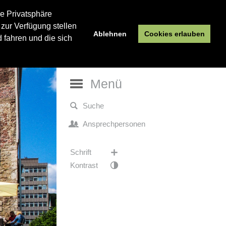
re Privatsphäre
 zur Verfügung stellen
Ablehnen
Cookies erlauben
 fahren und die sich
Menü
Suche
Ansprechpersonen
Schrift
Kontrast